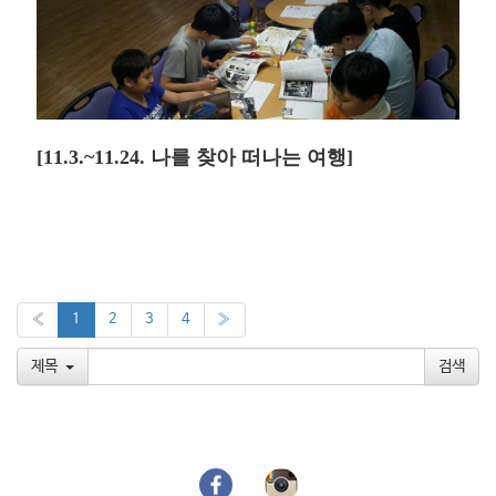
[11.3.~11.24. 나를 찾아 떠나는 여행]
«
1
2
3
4
»
제목