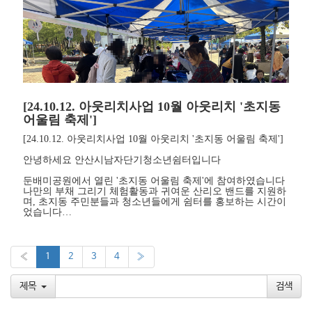
[24.10.12. 아웃리치사업 10월 아웃리치 '초지동
어울림 축제']
[24.10.12. 아웃리치사업 10월 아웃리치 '초지동 어울림 축제']
안녕하세요 안산시남자단기청소년쉼터입니다
둔배미공원에서 열린 '초지동 어울림 축제'에 참여하였습니다
나만의 부채 그리기 체험활동과 귀여운 산리오 밴드를 지원하
며, 초지동 주민분들과 청소년들에게 쉼터를 홍보하는 시간이
었습니다…
«
1
2
3
4
»
제목