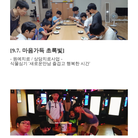
[9.7. 마음가득 초록빛]
- 원예치료 / 상담치료사업 -
식물심기 '새로운만남 즐겁고 행복한 시간'