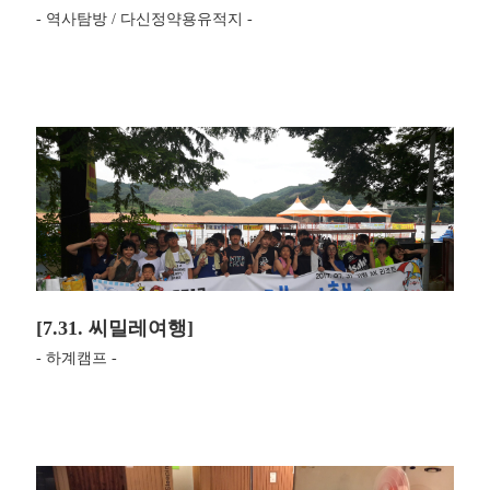
- 역사탐방 / 다신정약용유적지 -
[7.31. 씨밀레여행]
- 하계캠프 -