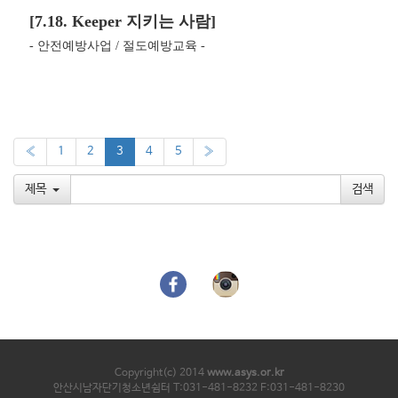
[7.18. Keeper 지키는 사람]
- 안전예방사업 / 절도예방교육 -
«
1
2
3
4
5
»
제목
Copyright(c) 2014
www.asys.or.kr
안산시남자단기청소년쉼터 T:031-481-8232 F:031-481-8230