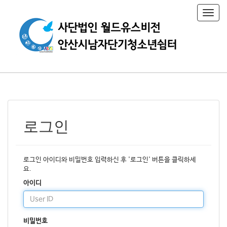
T
o
g
g
l
e
n
a
v
i
g
a
로그인
t
i
o
n
로그인 아이디와 비밀번호 입력하신 후 '로그인' 버튼을 클릭하세
요.
아이디
비밀번호