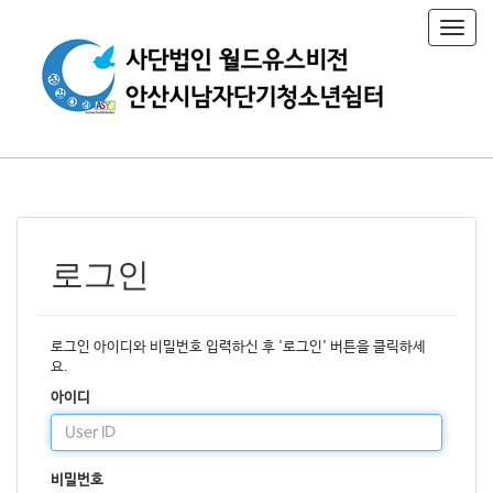
T
o
g
g
l
e
n
a
v
i
g
a
로그인
t
i
o
n
로그인 아이디와 비밀번호 입력하신 후 '로그인' 버튼을 클릭하세
요.
아이디
비밀번호