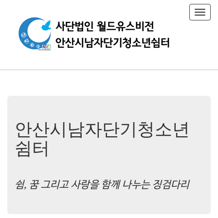
T
o
g
g
l
e
n
a
v
i
g
a
t
안산시남자단기청소년
i
o
쉼터
n
쉼, 꿈 그리고 사랑을 함께 나누는 징검다리