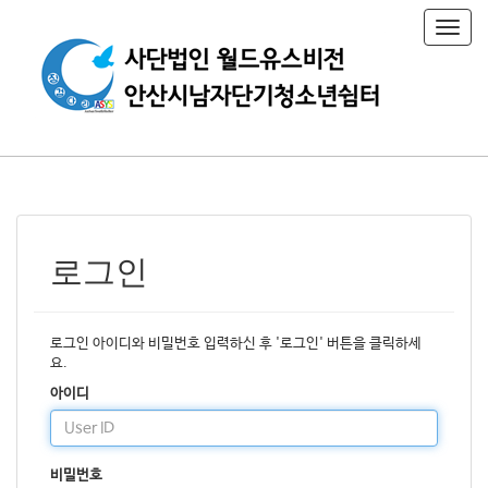
T
o
g
g
l
e
n
a
v
i
g
a
로그인
t
i
o
n
로그인 아이디와 비밀번호 입력하신 후 '로그인' 버튼을 클릭하세
요.
아이디
비밀번호