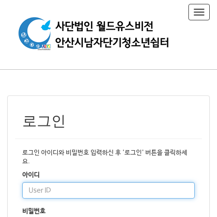
T
o
g
g
l
e
n
a
v
i
g
a
로그인
t
i
o
n
로그인 아이디와 비밀번호 입력하신 후 '로그인' 버튼을 클릭하세
요.
아이디
비밀번호