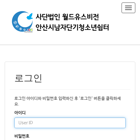
T
o
g
g
l
e
n
a
v
i
g
a
로그인
t
i
o
n
로그인 아이디와 비밀번호 입력하신 후 '로그인' 버튼을 클릭하세
요.
아이디
비밀번호