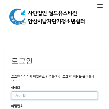
T
o
g
g
l
e
n
a
v
i
g
a
로그인
t
i
o
n
로그인 아이디와 비밀번호 입력하신 후 '로그인' 버튼을 클릭하세
요.
아이디
비밀번호