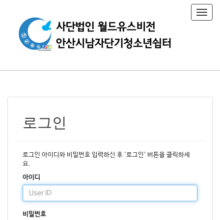
T
o
g
g
l
e
n
a
v
i
g
a
로그인
t
i
o
n
로그인 아이디와 비밀번호 입력하신 후 '로그인' 버튼을 클릭하세
요.
아이디
비밀번호