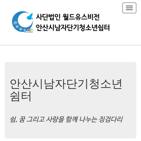
T
o
g
g
l
e
n
a
v
i
g
a
t
안산시남자단기청소년
i
o
쉼터
n
쉼, 꿈 그리고 사랑을 함께 나누는 징검다리