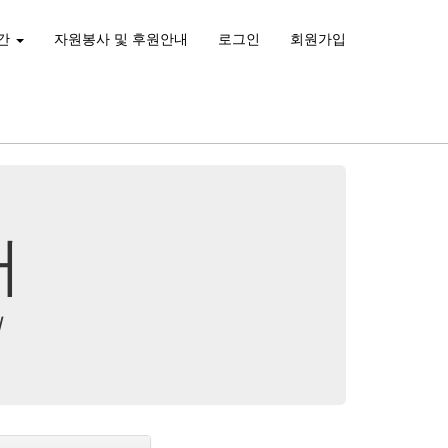
간
자원봉사 및 후원안내
로그인
회원가입
터
리