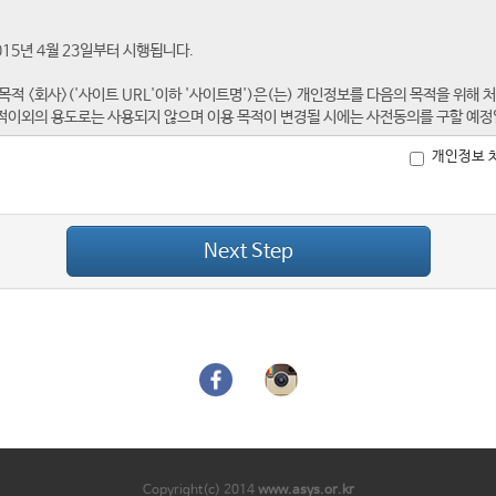
개인정보 
Next Step
Copyright(c) 2014
www.asys.or.kr