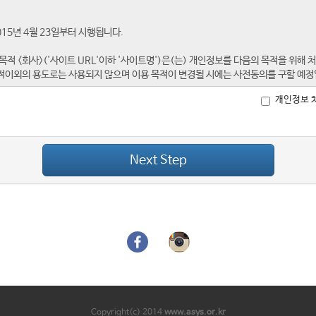
개인정보 
Next Step
Copyright(c) 2014
www.asys.or.kr