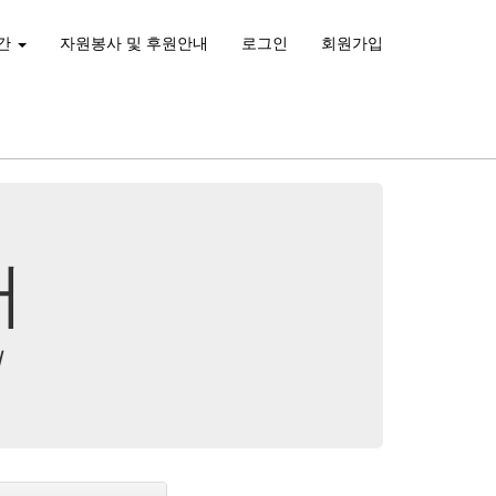
간
자원봉사 및 후원안내
로그인
회원가입
터
리