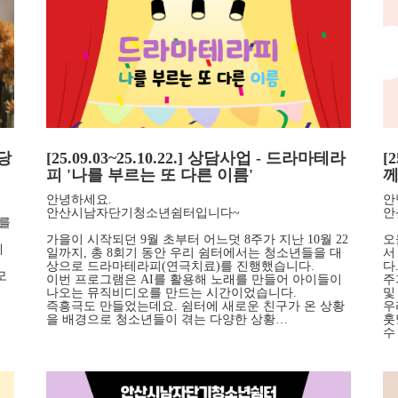
마당
[25.09.03~25.10.22.] 상담사업 - 드라마테라
[
피 '나를 부르는 또 다른 이름'
께
안녕하세요.
안
안산시남자단기청소년쉼터입니다~
안
회를
가을이 시작되던 9월 초부터 어느덧 8주가 지난 10월 22
오
데
일까지, 총 8회기 동안 우리 쉼터에서는 청소년들을 대
서
상으로 드라마테라피(연극치료)를 진행했습니다.
다
모
이번 프로그램은 AI를 활용해 노래를 만들어 아이들이
주
나오는 뮤직비디오를 만드는 시간이었습니다.
및
즉흥극도 만들었는데요. 쉼터에 새로운 친구가 온 상황
우
을 배경으로 청소년들이 겪는 다양한 상황…
훗
수