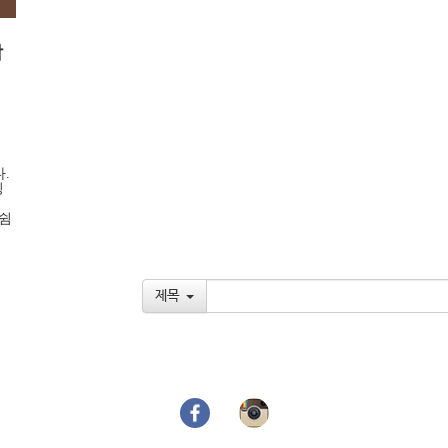
함
터
.
링
 쉼
제목