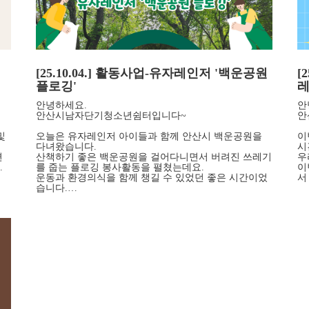
[25.10.04.] 활동사업-유자레인저 '백운공원
[
플로깅'
안녕하세요.
안
안산시남자단기청소년쉼터입니다~
안
및
오늘은 유자레인저 아이들과 함께 안산시 백운공원을
이
다녀왔습니다.
시
편
산책하기 좋은 백운공원을 걸어다니면서 버려진 쓰레기
우
.
를 줍는 플로깅 봉사활동을 펼쳤는데요.
이
운동과 환경의식을 함께 챙길 수 있었던 좋은 시간이었
서
습니다.…