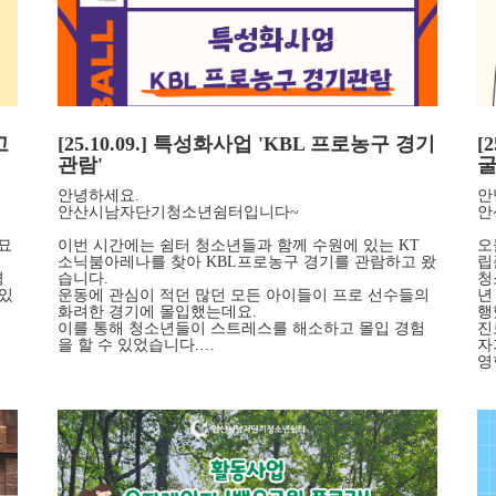
고
[25.10.09.] 특성화사업 'KBL 프로농구 경기
[
관람'
굴
안녕하세요.
안
안산시남자단기청소년쉼터입니다~
안
묘
이번 시간에는 쉼터 청소년들과 함께 수원에 있는 KT
오
소닉붐아레나를 찾아 KBL프로농구 경기를 관람하고 왔
립
경
습니다.
청
 있
운동에 관심이 적던 많던 모든 아이들이 프로 선수들의
년
화려한 경기에 몰입했는데요.
행
이를 통해 청소년들이 스트레스를 해소하고 몰입 경험
진
을 할 수 있었습니다.…
자
영