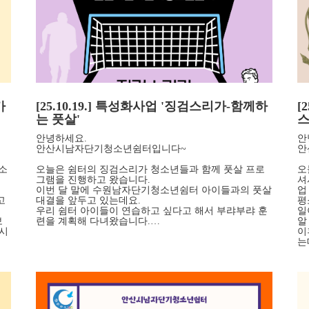
카
[25.10.19.] 특성화사업 '징검스리가-함께하
[
는 풋살'
스
안녕하세요.
안
안산시남자단기청소년쉼터입니다~
안
소
오늘은 쉼터의 징검스리가 청소년들과 함께 풋살 프로
오
그램을 진행하고 왔습니다.
셔
이번 달 말에 수원남자단기청소년쉼터 아이들과의 풋살
업
고
대결을 앞두고 있는데요.
평
우리 쉼터 아이들이 연습하고 싶다고 해서 부랴부랴 훈
일
보
련을 계획해 다녀왔습니다.…
알
 시
이
는